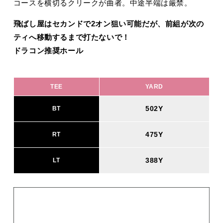
コースを横切るクリークが曲者。中途半端は厳禁。
飛ばし屋はセカンドで2オン狙い可能だが、前組が次の
ティへ移動するまで打たないで！
ドラコン推奨ホール
TEE
YARD
502Y
BT
475Y
RT
388Y
LT