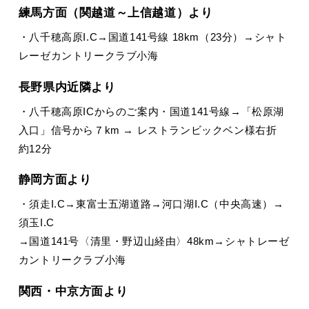
練馬方面（関越道～上信越道）より
・八千穂高原I.C→国道141号線 18km（23分）→シャト
レーゼカントリークラブ小海
長野県内近隣より
・八千穂高原ICからのご案内・国道141号線→「松原湖
入口」信号から７km → レストランビックベン様右折
約12分
静岡方面より
・須走I.C→東富士五湖道路→河口湖I.C（中央高速）→
須玉I.C
→国道141号〈清里・野辺山経由〉48km→シャトレーゼ
カントリークラブ小海
関西・中京方面より