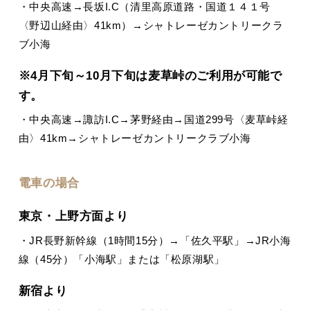
・中央高速→長坂I.C（清里高原道路・国道１４１号
〈野辺山経由〉41km）→シャトレーゼカントリークラ
ブ小海
※4月下旬～10月下旬は麦草峠のご利用が可能で
す。
・中央高速→諏訪I.C→茅野経由→国道299号〈麦草峠経
由〉41km→シャトレーゼカントリークラブ小海
電車の場合
東京・上野方面より
・JR長野新幹線（1時間15分）→「佐久平駅」→JR小海
線（45分）「小海駅」または「松原湖駅」
新宿より