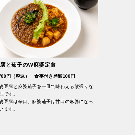
豆腐と茄子のW麻婆定食
,700円（税込） 食事付き差額100円
婆豆腐と麻婆茄子を一皿で味わえる欲張りな
理です。
婆豆腐は辛口、麻婆茄子は甘口の麻婆になっ
います。