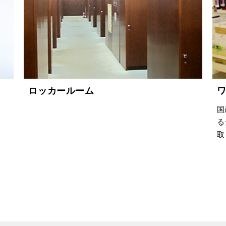
ロッカールーム
国
る
取