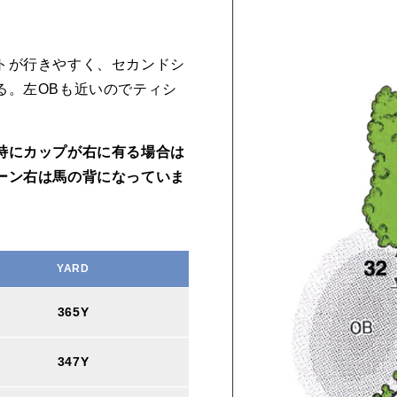
トが行きやすく、セカンドシ
る。左OBも近いのでティシ
特にカップが右に有る場合は
ーン右は馬の背になっていま
YARD
365Y
347Y