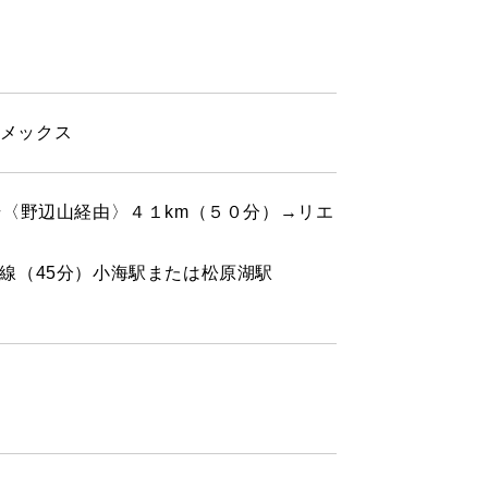
アメックス
号〈野辺山経由〉４１km（５０分）→リエ
線（45分）小海駅または松原湖駅