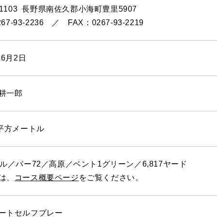
-1103 長野県南佐久郡小海町豊里5907
267-93-2236 ／ FAX：0267-93-2219
年6月2日
耕一郎
万平方メートル
ール／パー72／高原／ベント1グリーン／6,817ヤード
は、
コース概要ページ
をご覧ください。
ートセルフプレー