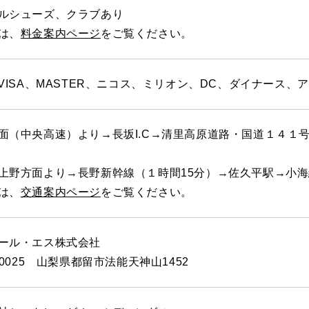
ルシューズ、クラブあり
は、
料金案内ページ
をご覧ください。
、VISA、MASTER、ニコス、ミリオン、DC、ダイナース、
面（中央高速）より→長坂I.C→清里高原道路・国道１４１
上野方面より→長野新幹線（１時間15分）→佐久平駅→小海
は、
交通案内ページ
をご覧ください。
ール・エス株式会社
-0025 山梨県都留市法能天神山1452